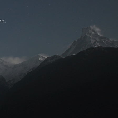
。
です。