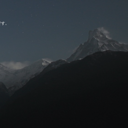
。
です。