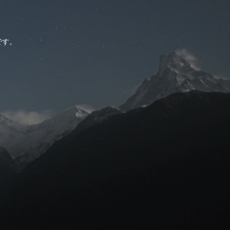
。
です。