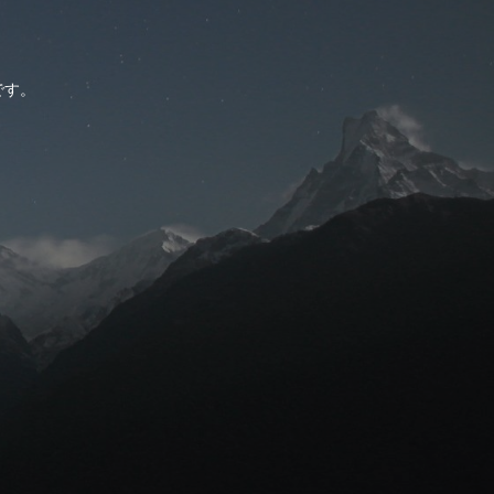
。
です。