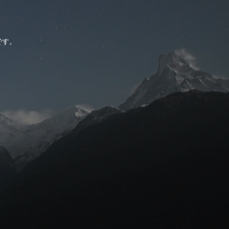
。
です。