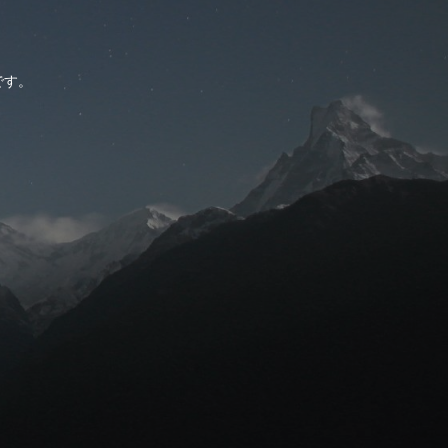
。
です。