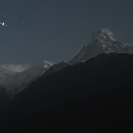
。
です。