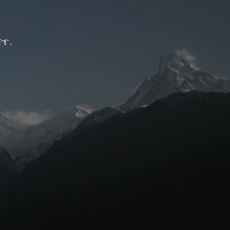
。
です。