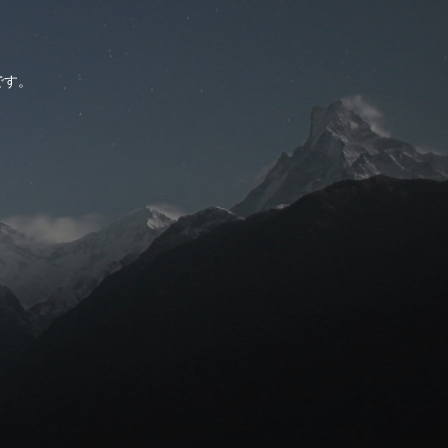
。
です。