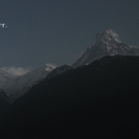
。
です。