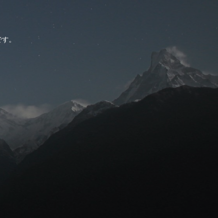
。
です。