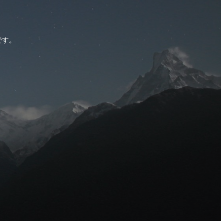
。
です。