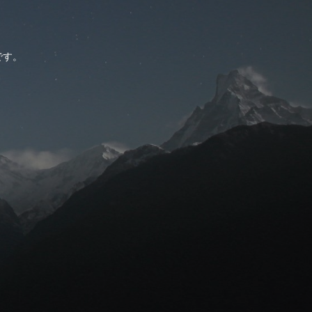
。
です。