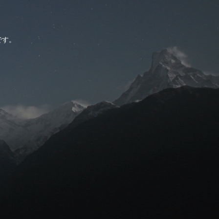
。
です。