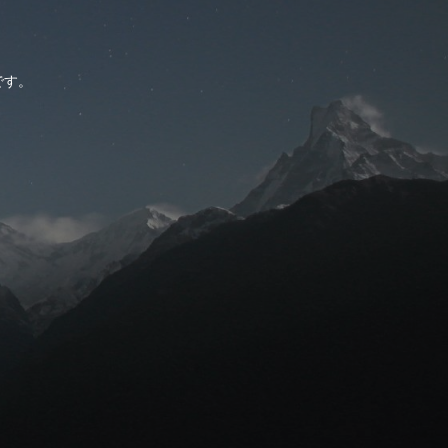
。
です。