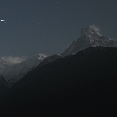
。
です。