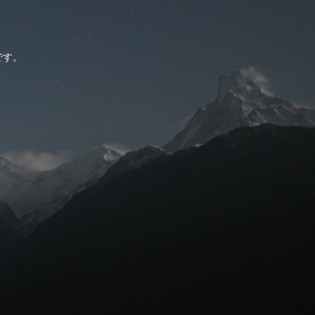
。
です。