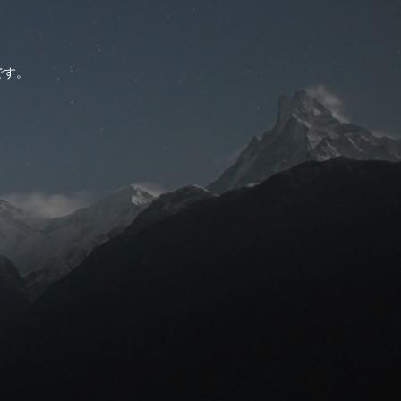
。
です。