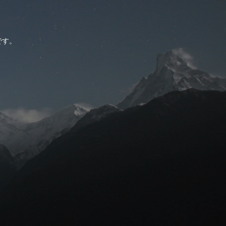
。
です。