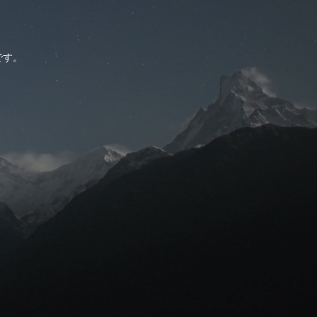
。
です。