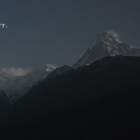
。
です。