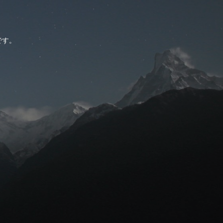
。
です。