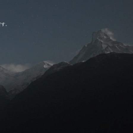
。
です。