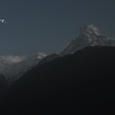
。
です。