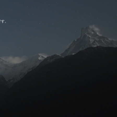
。
です。