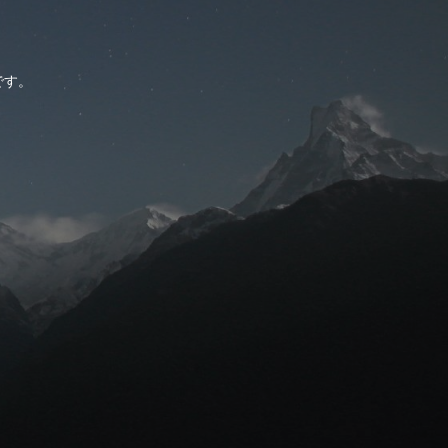
。
です。