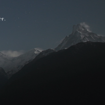
。
です。