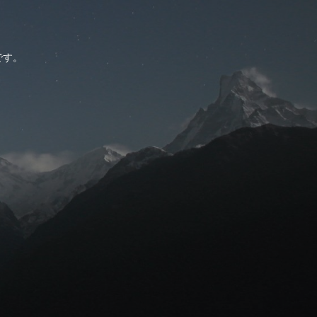
。
です。