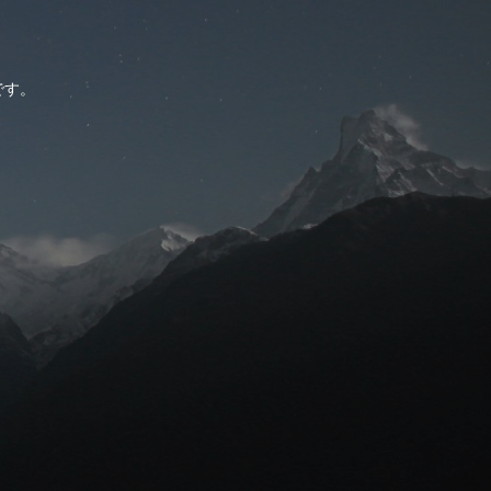
。
です。