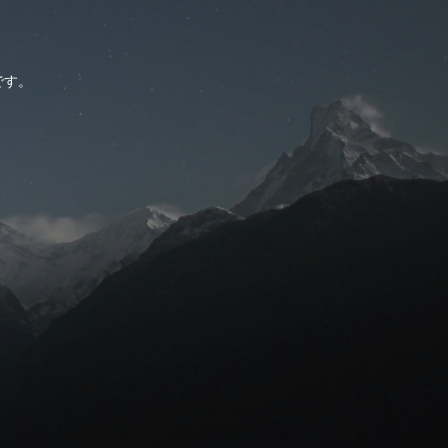
。
です。