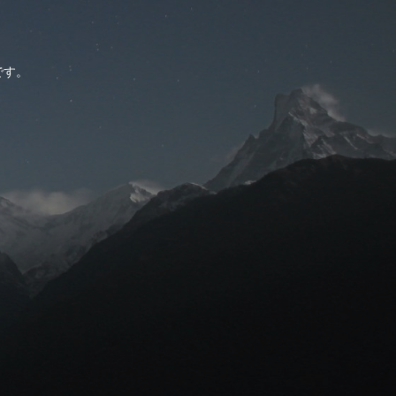
。
です。