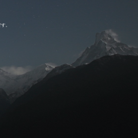
。
です。