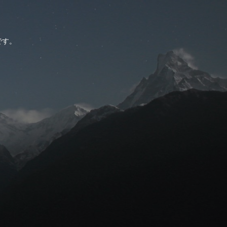
。
です。