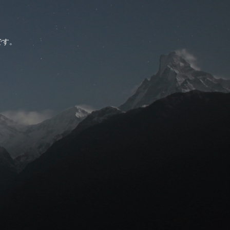
。
です。