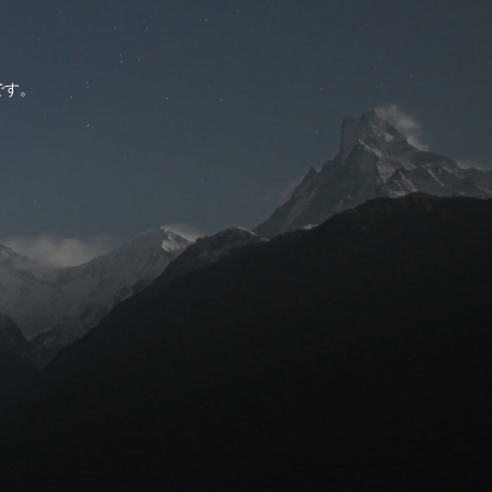
。
です。