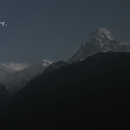
。
です。