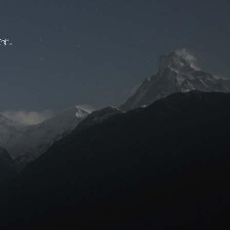
。
です。