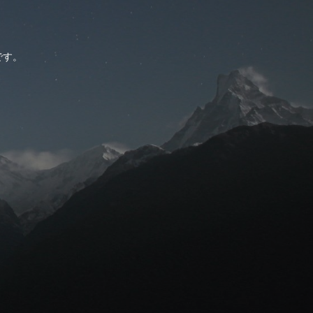
。
です。