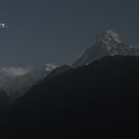
。
です。