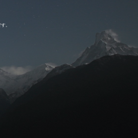
。
です。