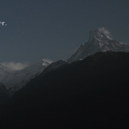
。
です。