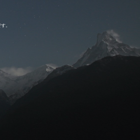
。
です。