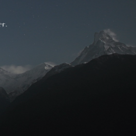
。
です。