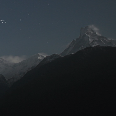
。
です。