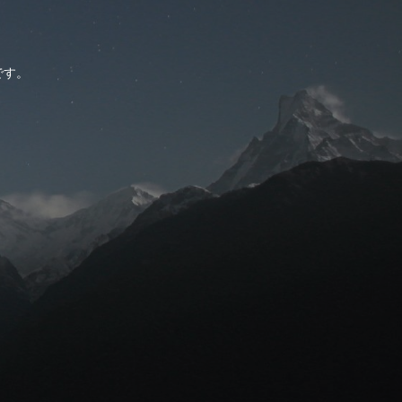
。
です。