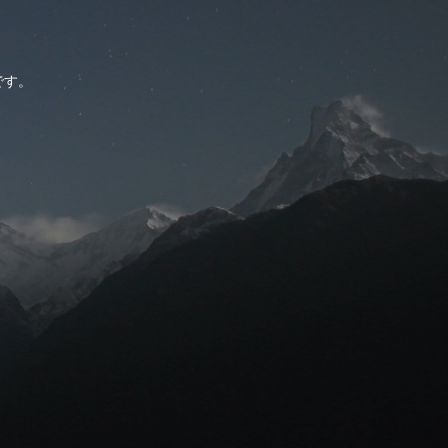
。
です。