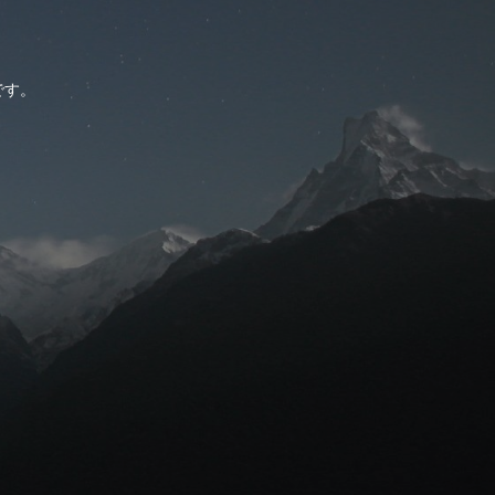
。
です。