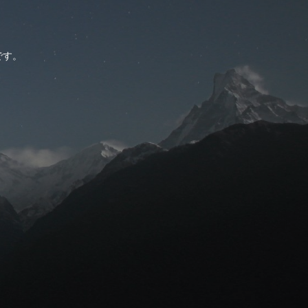
。
です。