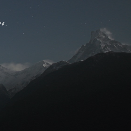
。
です。