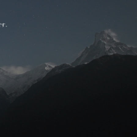
。
です。